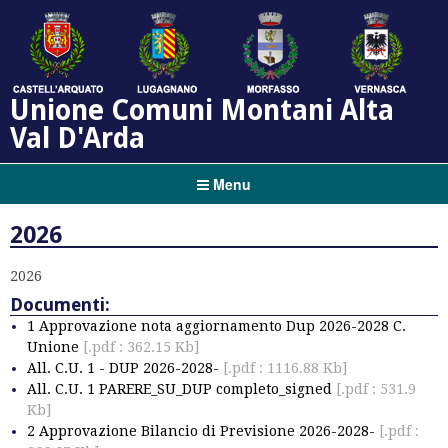
Unione Comuni Montani Alta
Val D'Arda
Menu
2026
2026
Documenti:
1 Approvazione nota aggiornamento Dup 2026-2028 C.
Unione
[.pdf : 362.15 Kb]
All. C.U. 1 - DUP 2026-2028-
[.pdf : 1116.88 Kb]
All. C.U. 1 PARERE_SU_DUP completo_signed
[.pdf : 531.9
Kb]
2 Approvazione Bilancio di Previsione 2026-2028-
[.pdf :