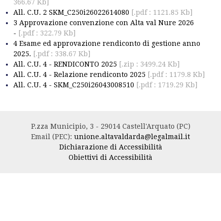
366.67 Kb]
All. C.U. 2 SKM_C250i26022614080
[.pdf : 1121.85 Kb]
3 Approvazione convenzione con Alta val Nure 2026
-
[.pdf : 322.79 Kb]
4 Esame ed approvazione rendiconto di gestione anno
2025.
[.pdf : 338.67 Kb]
All. C.U. 4 - RENDICONTO 2025
[.zip : 3499.24 Kb]
All. C.U. 4 - Relazione rendiconto 2025
[.pdf : 1179.8 Kb]
All. C.U. 4 - SKM_C250i26043008510
[.pdf : 1719.29 Kb]
P.zza Municipio, 3 - 29014 Castell'Arquato (PC)
Email (PEC):
unione.altavaldarda@legalmail.it
Dichiarazione di Accessibilità
Obiettivi di Accessibilità