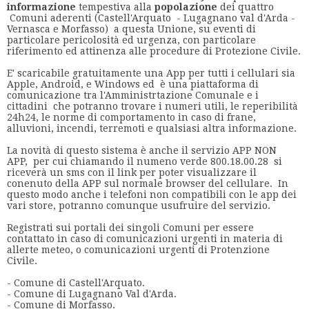
informazione
tempestiva alla
popolazione
dei quattro
Comuni aderenti (Castell'Arquato - Lugagnano val d'Arda -
Vernasca e Morfasso) a questa Unione, su eventi di
particolare pericolosità ed urgenza, con particolare
riferimento ed attinenza alle procedure di Protezione Civile.
E' scaricabile gratuitamente una App per tutti i cellulari sia
Apple, Android, e Windows ed è una piattaforma di
comunicazione tra l'Amministrtazione Comunale e i
cittadini che potranno trovare i numeri utili, le reperibilità
24h24, le norme di comportamento in caso di frane,
alluvioni, incendi, terremoti e qualsiasi altra informazione.
La novità di questo sistema è anche il servizio APP NON
APP, per cui chiamando il numeno verde 800.18.00.28 si
riceverà un sms con il link per poter visualizzare il
conenuto della APP sul normale browser del cellulare. In
questo modo anche i telefoni non compatibili con le app dei
vari store, potranno comunque usufruire del servizio.
Registrati sui portali dei singoli Comuni per essere
contattato in caso di comunicazioni urgenti in materia di
allerte meteo, o comunicazioni urgenti di Protenzione
Civile.
- Comune di Castell'Arquato.
- Comune di Lugagnano Val d'Arda.
- Comune di Morfasso.