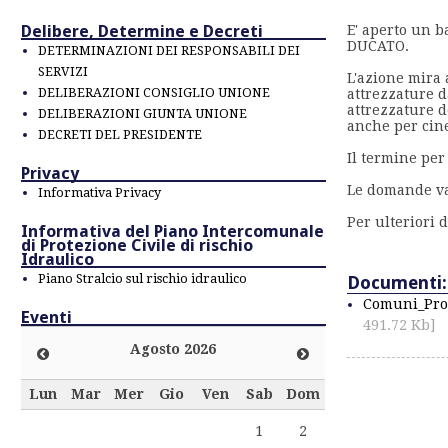
Delibere, Determine e Decreti
E' aperto un b
DUCATO.
DETERMINAZIONI DEI RESPONSABILI DEI
SERVIZI
L'azione mira a
DELIBERAZIONI CONSIGLIO UNIONE
attrezzature d
attrezzature d
DELIBERAZIONI GIUNTA UNIONE
anche per cinem
DECRETI DEL PRESIDENTE
Il termine pe
Privacy
Le domande va
Informativa Privacy
Per ulteriori d
Informativa del Piano Intercomunale
di Protezione Civile di rischio
Idraulico
Piano Stralcio sul rischio idraulico
Documenti:
Comuni_Pro
Eventi
491.72 Kb]
Agosto 2026
Lun
Mar
Mer
Gio
Ven
Sab
Dom
1
2