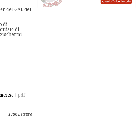
der del GAL del
o di
quisto di
axischermi
rmense
[.pdf :
1786
Letture