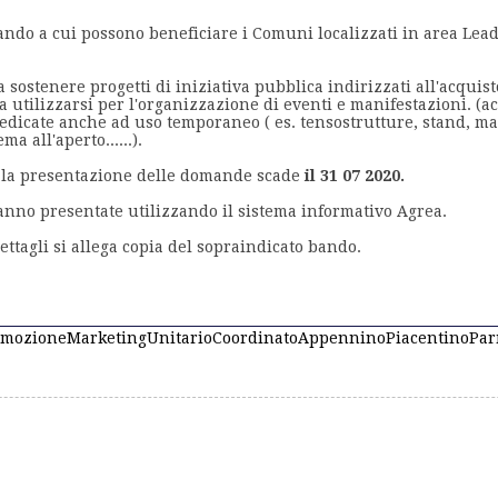
ando a cui possono beneficiare i Comuni localizzati in area Lea
 sostenere progetti di iniziativa pubblica indirizzati all'acquist
a utilizzarsi per l'organizzazione di eventi e manifestazioni. (ac
edicate anche ad uso temporaneo ( es. tensostrutture, stand, m
a all'aperto......).
r la presentazione delle domande scade
il 31 07 2020.
nno presentate utilizzando il sistema informativo Agrea.
ettagli si allega copia del sopraindicato bando.
mozioneMarketingUnitarioCoordinatoAppenninoPiacentinoPa