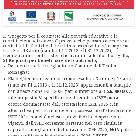
Il “Progetto per il contrasto alle povertà educative e la
conciliazione vita-lavoro” prevede che possano accedere ai
contributi le famiglie di bambini e ragazzi in età compresa
tra i 3 e i 13 anni (nati tra l'1.1.2012 e il 31.12.2022),
frequentanti i centri estivi che avranno aderito al progetto;
2) Requisiti per beneficiare del contributo;
Residenza della famiglia in un Comune dell’Emilia-
Romagna;
Età del/dei minore/minori compresa tra i 3 anni e i 13 anni
(nato tra l'1.1.2013 e il 31.12.2023) appartenenti a famiglie
con attestazione ISEE 2026 pari o inferiore a
€ 26.000,00.
A
tale proposito Si specifica che il requisito ISEE potrà
essere documentato dall’attestazione ISEE 2025 o, in
alternativa per chi non ne è in possesso, dall’attestazione
ISEE 2024, nonché nei casi previsti dalle disposizioni
vigenti, dall’ISEE corrente; pertanto nel caso risulti in
capo alla famiglia una dichiarazione ISEE 2025,
NON
potrà
essere utilizzata la dichiarazione 2025.
L’ISEE