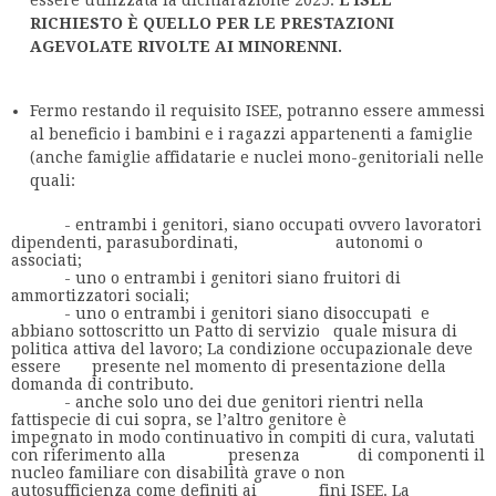
RICHIESTO È QUELLO PER LE PRESTAZIONI
AGEVOLATE RIVOLTE AI MINORENNI.
Fermo restando il requisito ISEE, potranno essere ammessi
al beneficio i bambini e i ragazzi appartenenti a famiglie
(anche famiglie affidatarie e nuclei mono-genitoriali nelle
quali:
- entrambi i genitori, siano occupati ovvero lavoratori
dipendenti, parasubordinati, autonomi o
associati;
- uno o entrambi i genitori siano fruitori di
ammortizzatori sociali;
- uno o entrambi i genitori siano disoccupati e
abbiano sottoscritto un Patto di servizio quale misura di
politica attiva del lavoro; La condizione occupazionale deve
essere presente nel momento di presentazione della
domanda di contributo.
- anche solo uno dei due genitori rientri nella
fattispecie di cui sopra, se l’altro genitore è
impegnato in modo continuativo in compiti di cura, valutati
con riferimento alla presenza di componenti il
nucleo familiare con disabilità grave o non
autosufficienza come definiti ai fini ISEE. La