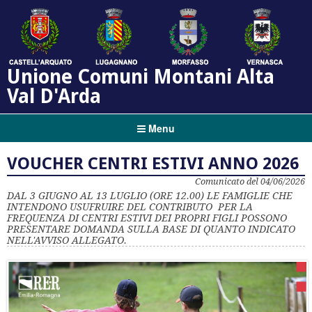
Unione Comuni Montani Alta
Val D'Arda
Menu
VOUCHER CENTRI ESTIVI ANNO 2026
Comunicato del 04/06/2026
DAL 3 GIUGNO AL 13 LUGLIO (ORE 12.00) LE FAMIGLIE CHE
INTENDONO USUFRUIRE DEL CONTRIBUTO PER LA
FREQUENZA DI CENTRI ESTIVI DEI PROPRI FIGLI POSSONO
PRESENTARE DOMANDA SULLA BASE DI QUANTO INDICATO
NELL'AVVISO ALLEGATO.